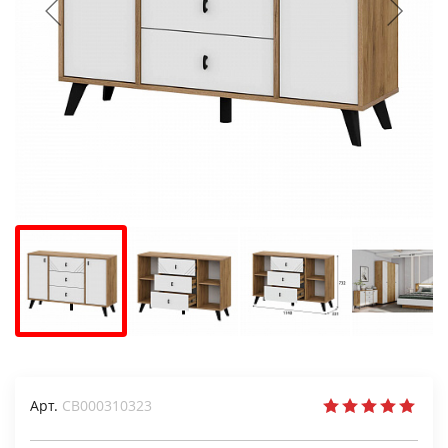
Арт.
СВ000310323