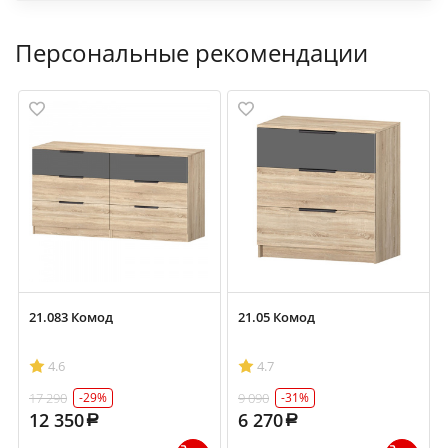
Персональные рекомендации
21.083 Комод
21.05 Комод
4.6
4.7
17 290
9 090
-29%
-31%
12 350
6 270