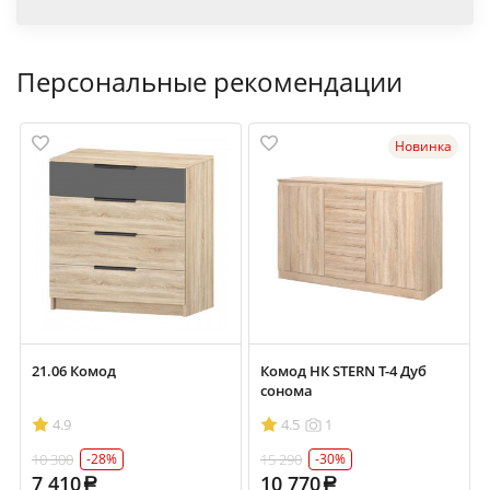
Персональные рекомендации
Новинка
21.06 Комод
Комод НК STERN Т-4 Дуб
сонома
4.9
4.5
1
10 300
15 290
-28%
-30%
7 410
10 770