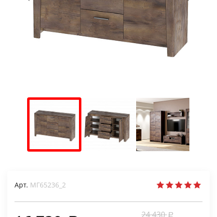
Арт.
МГ65236_2
24 430