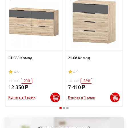
21.083 Комод
21.06 Комод
4.6
4.9
17 290
10 300
-29%
-28%
12 350
7 410
Купить в 1 клик
Купить в 1 клик
1
2
3