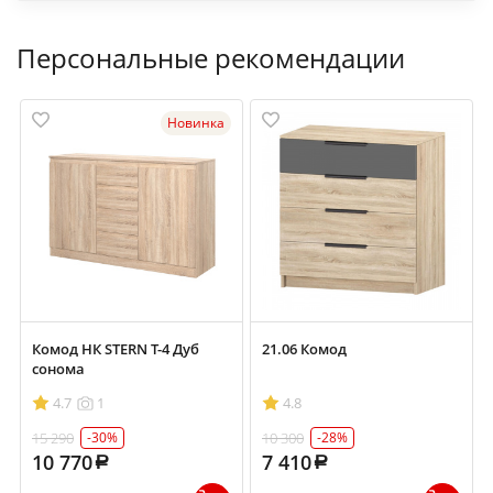
Персональные рекомендации
Новинка
Комод НК STERN Т-4 Дуб
21.06 Комод
сонома
4.7
1
4.8
15 290
10 300
-30%
-28%
10 770
7 410