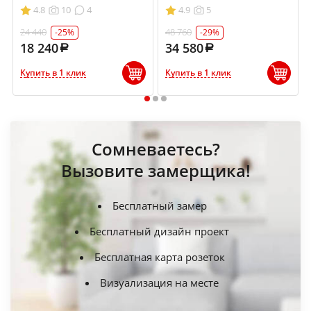
4.8
10
4
4.9
5
24 440
48 760
-25%
-29%
18 240
34 580
Купить в 1 клик
Купить в 1 клик
1
2
3
Сомневаетесь?
Вызовите замерщика!
Бесплатный замер
Бесплатный дизайн проект
Бесплатная карта розеток
Визуализация на месте