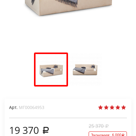
Арт.
МГ00064953
25 370
19 370
Экономия:
6 000