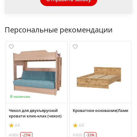
Персональные рекомендации
В наличии
и на ленте) 1400х2000
Чехол для двухъярусной
Кроватное основание(Ламели на
кровати клик-клак (чехол)
4.6
4.6
4 800
6 920
-25%
-33%