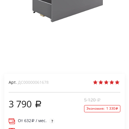
Арт.
ДС00000061678
5 120
3 790
Экономия:
1 330
От
632
/ мес.