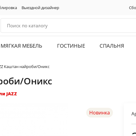
блировка
Выездной дизайнер
Сбо
МЯГКАЯ МЕБЕЛЬ
ГОСТИНЫЕ
СПАЛЬНЯ
AZZ Каштан найроби/Оникс
йроби/Оникс
ли JAZZ
Новинка
А