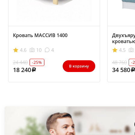
Кровать МАССИВ 1400
Двухъяру
кровать
4.6
10
4
4.5
24 440
48 760
-25%
-
В корзину
18 240
34 580