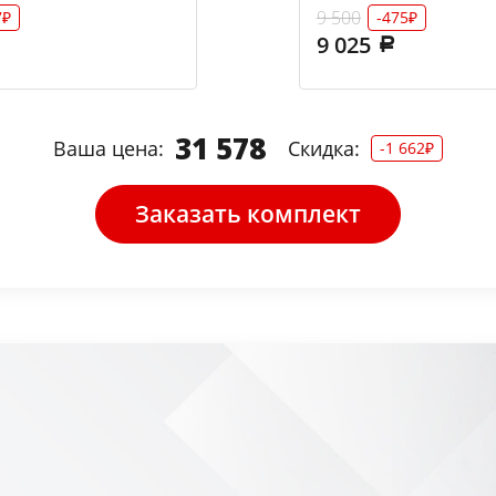
9 500
7₽
-475₽
9 025
31 578
Ваша цена:
Скидка:
-1 662₽
Заказать комплект