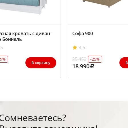
сная кровать с диван-
Софа 900
ю Боннель
5
4.5
25 450
29%
-25%
В корзину
В
18 990
Сомневаетесь?