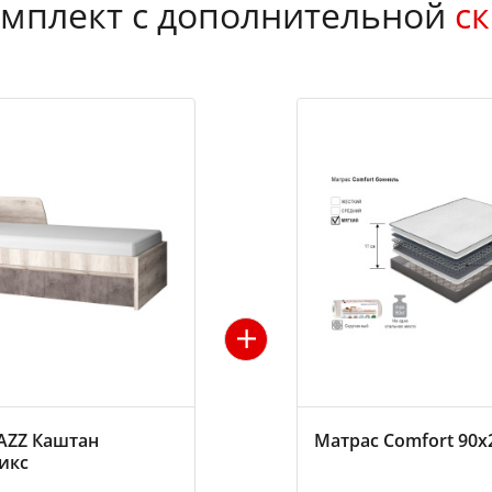
мплект с дополнительной
ск
JAZZ Каштан
Матрас Comfort 90х
икс