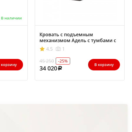
В наличии
Кровать с подъемным
механизмом Адель с тумбами с
мягким изголовьем 1600х2000
4.5
1
Венге-Лоредо
45 250
-25%
 корзину
В корзину
34 020