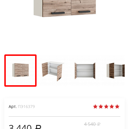
Арт.
ПЭ16379
4 540
3 440