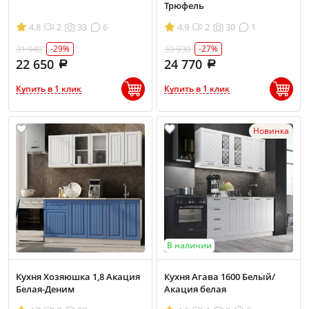
Трюфель
4.8
2
33
6
4.9
2
30
1
31 940
33 930
-29%
-27%
22 650
24 770
Купить в 1 клик
Купить в 1 клик
Новинка
В наличии
Кухня Хозяюшка 1,8 Акация
Кухня Агава 1600 Белый/
Белая-Деним
Акация белая