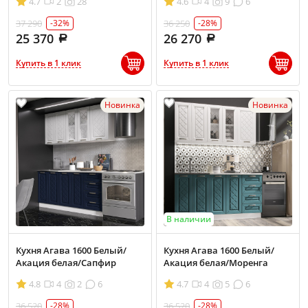
4.7
2
28
4.6
4
9
6
37 290
36 250
-32%
-28%
25 370
26 270
Купить в 1 клик
Купить в 1 клик
Новинка
Новинка
В наличии
Кухня Агава 1600 Белый/
Кухня Агава 1600 Белый/
Акация белая/Сапфир
Акация белая/Моренга
4.8
4
2
6
4.7
4
5
6
36 520
36 520
-28%
-28%