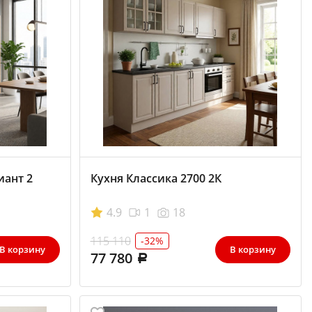
иант 2
Кухня Классика 2700 2К
4.9
1
18
115 110
-32%
В корзину
В корзину
77 780