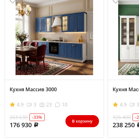
Кухня Массив 3000
Кухня Мас
4.9
3
23
10
4.9
263 630
326 400
-33%
-
В корзину
176 930
238 250