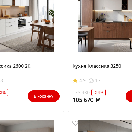
сика 2600 2К
Кухня Классика 3250
18
4.9
17
138 430
28%
-24%
В корзину
105 670