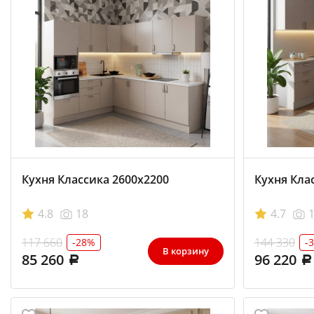
Кухня Классика 2600х2200
Кухня Кла
4.8
18
4.7
117 660
144 330
-28%
-
В корзину
85 260
96 220