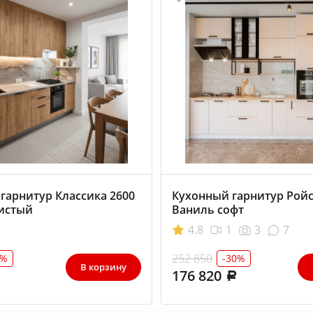
гарнитур Классика 2600
Кухонный гарнитур Ройс
истый
Ваниль софт
4.8
1
3
7
252 850
7%
-30%
В корзину
176 820