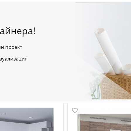
айнера!
йн проект
зуализация