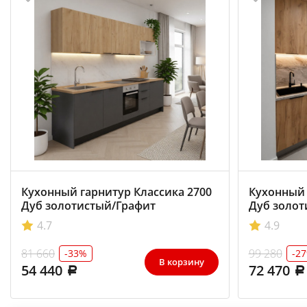
Кухонный гарнитур Классика 2700
Кухонный 
Дуб золотистый/Графит
Дуб золот
4.7
4.9
81 660
99 280
-33%
-2
В корзину
54 440
72 470