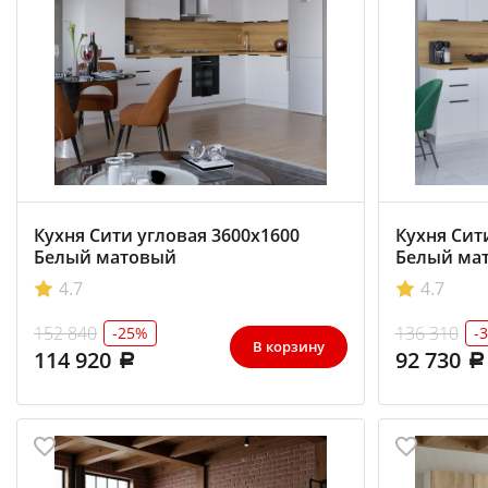
Кухня Сити угловая 3600х1600
Кухня Сит
Белый матовый
Белый ма
4.7
4.7
152 840
136 310
-25%
-
В корзину
114 920
92 730