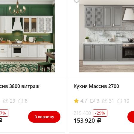
сив 3800 витраж
Кухня Массив 2700
3
29
8
4.7
3
31
10
215 490
27%
-29%
В корзину
153 920