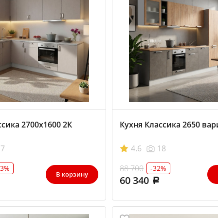
ссика 2700х1600 2К
Кухня Классика 2650 вар
17
4.6
18
88 700
33%
-32%
В корзину
60 340