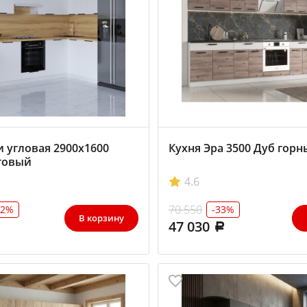
и угловая 2900х1600
Кухня Эра 3500 Дуб гор
товый
4.6
70 550
32%
-33%
В корзину
47 030