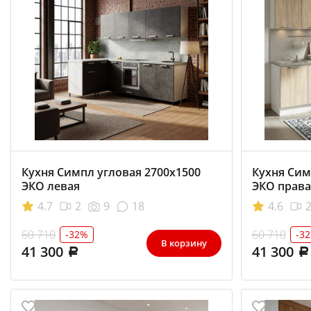
Кухня Симпл угловая 2700х1500
Кухня Сим
ЭКО левая
ЭКО права
4.7
2
9
18
4.6
60 710
60 710
-32%
-3
В корзину
41 300
41 300