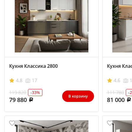
Кухня Классика 2800
Кухня Клас
4.8
17
4.6
119 820
111 780
-33%
-
В корзину
79 880
81 000