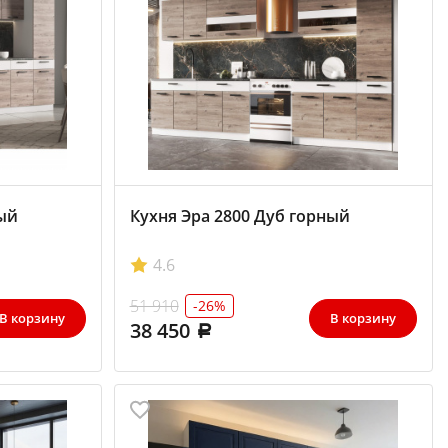
ный
Кухня Эра 2800 Дуб горный
4.6
51 910
-26%
В корзину
В корзину
38 450