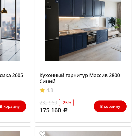
сика 2605
Кухонный гарнитур Массив 2800
Синий
4.8
232 960
-25%
В корзину
В корзину
175 160