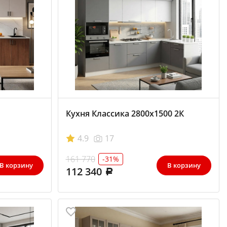
Кухня Классика 2800х1500 2К
4.9
17
161 770
-31%
В корзину
В корзину
112 340