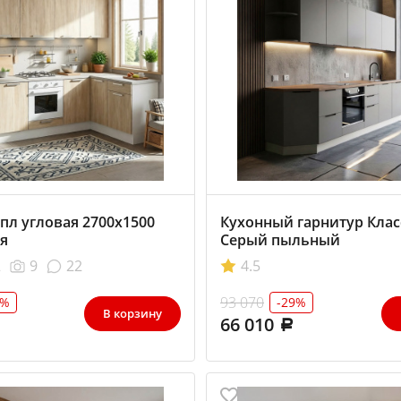
пл угловая 2700х1500
Кухонный гарнитур Клас
я
Серый пыльный
2
9
22
4.5
93 070
2%
-29%
В корзину
66 010