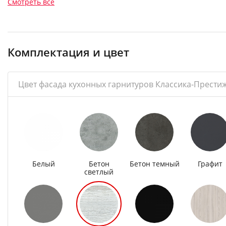
Смотреть все
Комплектация и цвет
Цвет фасада кухонных гарнитуров Классика-Прести
Белый
Бетон
Бетон темный
Графит
светлый