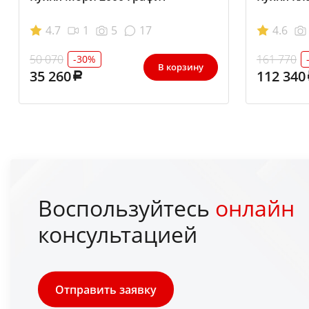
4.7
1
5
17
4.6
50 070
161 770
-30%
В корзину
35 260
112 340
Воспользуйтесь
онлайн
консультацией
Отправить заявку