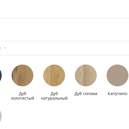
ж
Дуб
Дуб
Дуб сонома
Капучино
золотистый
натуральный