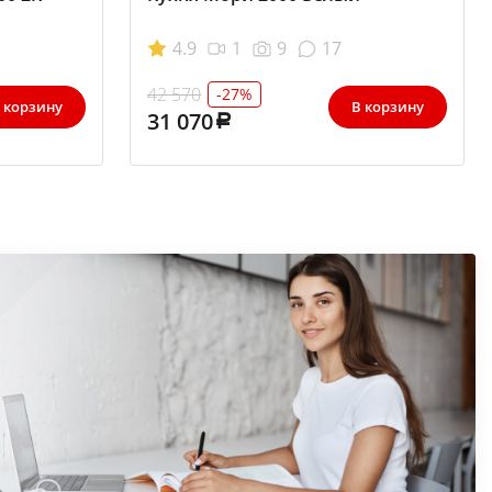
4.9
1
9
17
42 570
-27%
 корзину
В корзину
31 070