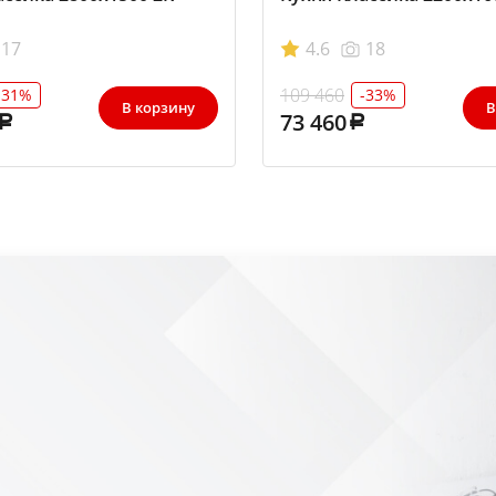
17
4.6
18
109 460
-31%
-33%
В корзину
В
73 460