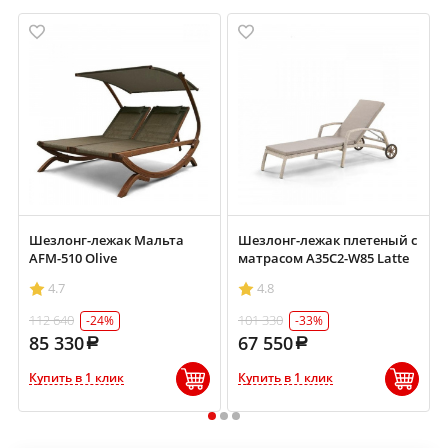
Шезлонг-лежак Мальта
Шезлонг-лежак плетеный с
AFM-510 Olive
матрасом A35C2-W85 Latte
4.7
4.8
112 640
101 330
-24%
-33%
85 330
67 550
Купить в 1 клик
Купить в 1 клик
1
2
3