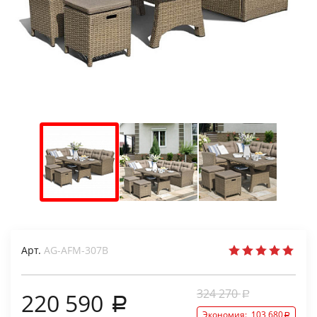
Арт.
AG-AFM-307B
324 270
220 590
Экономия:
103 680