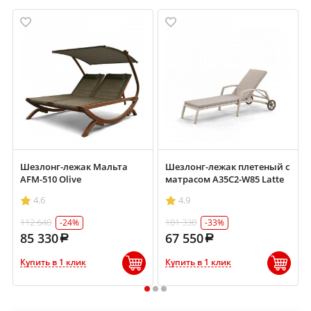
Шезлонг-лежак Мальта
Шезлонг-лежак плетеный с
AFM-510 Olive
матрасом A35C2-W85 Latte
4.6
4.9
112 640
101 330
-24%
-33%
85 330
67 550
Купить в 1 клик
Купить в 1 клик
1
2
3