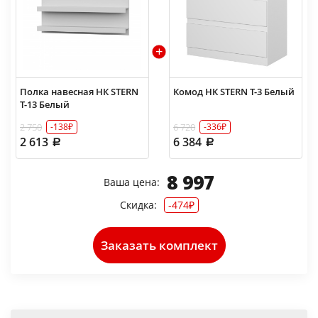
Полка навесная НК STERN
Комод НК STERN Т-3 Белый
Т-13 Белый
2 750
6 720
-138₽
-336₽
2 613
6 384
8 997
Ваша цена:
Скидка:
-474₽
Заказать комплект