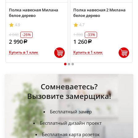
Полка навесная Милана
Полка навесная 2 Милана
белое дерево
белое дерево
4.9
4.7
4 040
1 890
-26%
-33%
2 990
1 260
Купить в 1 клик
Купить в 1 клик
1
2
3
Сомневаетесь?
Вызовите замерщика!
Бесплатный замер
Бесплатный дизайн проект
Бесплатная карта розеток