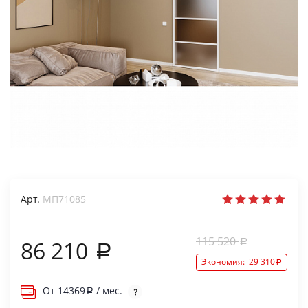
Арт.
МП71085
115 520
86 210
Экономия:
29 310
От
14369
/ мес.