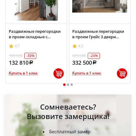
Раздвижные перегородки
Раздвижные перегородки
в проем складные с
в проем Грейс 3 двери
фрамугой 1500х2700
2200х2500 мм черный/
4.7
4.5
черный/стекло прозрачное
стекло графит
189 920
435 580
-30%
-24%
132 810
332 500
Купить в 1 клик
Купить в 1 клик
1
2
3
Сомневаетесь?
Вызовите замерщика!
Бесплатный замер