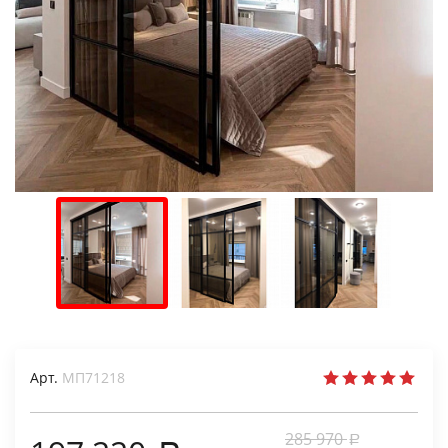
Арт.
МП71218
285 970