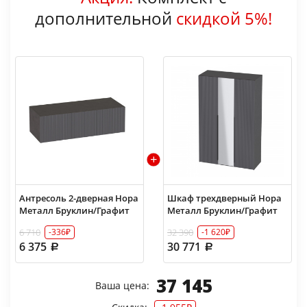
дополнительной
скидкой 5%!
Антресоль 2-дверная Нора
Шкаф трехдверный Нора
Металл Бруклин/Графит
Металл Бруклин/Графит
6 710
32 390
-336₽
-1 620₽
6 375
30 771
37 145
Ваша цена: