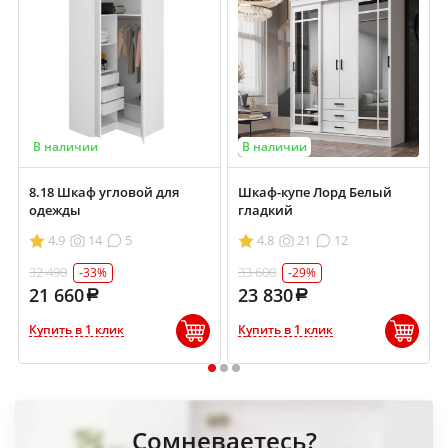
В наличии
В наличии
8.18 Шкаф угловой для
Шкаф-купе Лорд Белый
одежды
гладкий
4.9
14
5
4.8
21
12
32 490
33 600
-33%
-29%
21 660
23 830
Купить в 1 клик
Купить в 1 клик
1
2
3
Сомневаетесь?