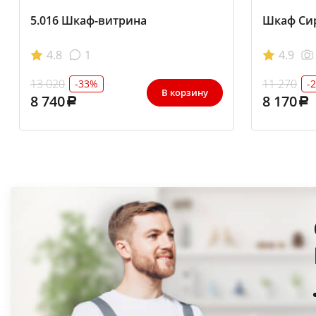
5.016 Шкаф-витрина
Шкаф Сир
4.8
1
4.9
13 020
11 270
-33%
-
В корзину
8 740
8 170