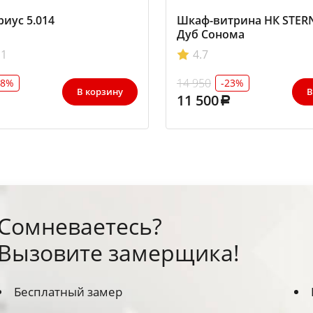
иус 5.014
Шкаф-витрина НК STER
Дуб Сонома
1
4.7
14 950
28%
-23%
В корзину
В
11 500
Сомневаетесь?
Вызовите замерщика!
Бесплатный замер