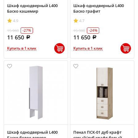
Шкаф однодверный L400
Шкаф однодверный L400
Баско кашемир
Баско графит
4.9
4.7
15 960
15 380
-27%
-24%
11 650
11 650
Купить в 1 клик
Купить в 1 клик
Шкаф однодверный L400
Пенал ПСК-01 дуб крафт
Баско белое дерево
серый/дуб крафт белый