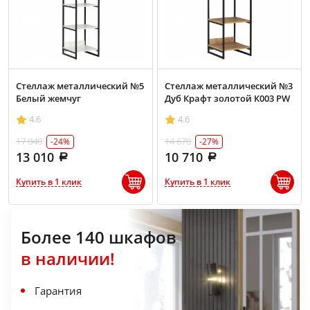
Стеллаж металлический №5
Стеллаж металлический №3
Белый жемчуг
Дуб Крафт золотой К003 РW
4.6
4.6
17 040
14 670
-24%
-27%
13 010
10 710
Купить в 1 клик
Купить в 1 клик
Более 140 шкафов
в наличии!
Гарантия