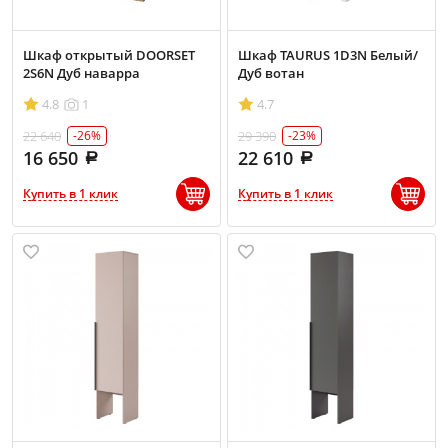
Шкаф открытый DOORSET
Шкаф TAURUS 1D3N Белый/
2S6N Дуб наварра
Дуб вотан
4.8
1
4.7
22 640
29 390
-26%
-23%
16 650
22 610
Купить в 1 клик
Купить в 1 клик