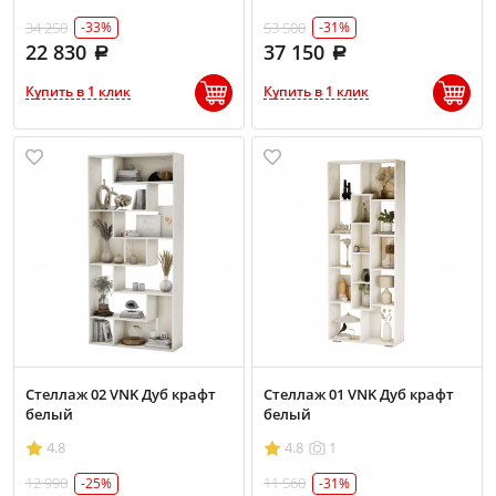
34 250
53 500
-33%
-31%
22 830
37 150
Купить в 1 клик
Купить в 1 клик
Стеллаж 02 VNK Дуб крафт
Стеллаж 01 VNK Дуб крафт
белый
белый
4.8
4.8
1
12 990
11 560
-25%
-31%