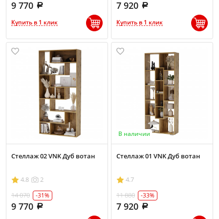
9 770
7 920
Купить в 1 клик
Купить в 1 клик
В наличии
Стеллаж 02 VNK Дуб вотан
Стеллаж 01 VNK Дуб вотан
4.8
2
4.7
14 070
11 880
-31%
-33%
9 770
7 920