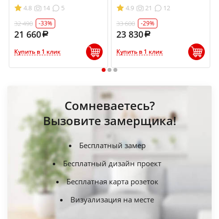
4.8
14
5
4.9
21
12
32 490
33 600
-33%
-29%
21 660
23 830
Купить в 1 клик
Купить в 1 клик
1
2
3
Сомневаетесь?
Вызовите замерщика!
Бесплатный замер
Бесплатный дизайн проект
Бесплатная карта розеток
Визуализация на месте