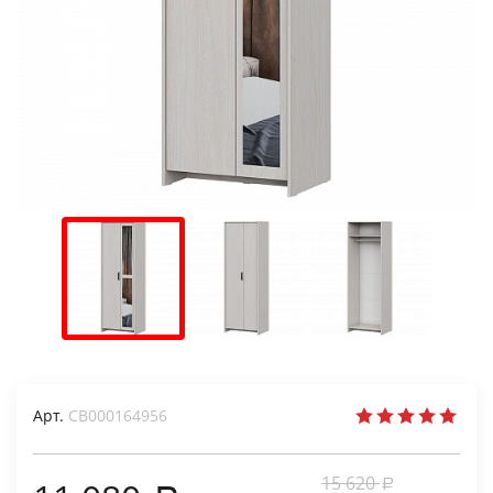
Арт.
СВ000164956
15 620