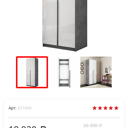
Арт.
Е51049
26 300