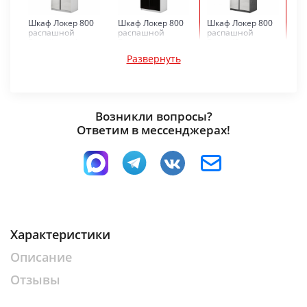
Шкаф Локер 800
Шкаф Локер 800
Шкаф Локер 800
распашной
распашной
распашной
Белый снег/
Белый снег/
Бетон/Стекло
Стекло белое
Стекло черное
белое
Развернуть
Возникли вопросы?
Ответим в мессенджерах!
Шкаф Локер 800
Шкаф Локер 800
Шкаф Локер 800
распашной
распашной
распашной
Бетон/Стекло
Диамант/Стекло
Диамант/Стекло
черное
белое
черное
Характеристики
Описание
Отзывы
Шкаф Локер 800
Шкаф Локер 800
Шкаф Локер 800
распашной
распашной Дуб
распашной
Крафт табачный/
сонома/Стекло
Крафт табачный/