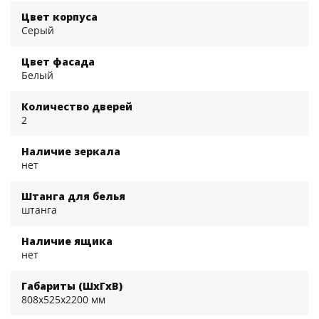
Стекло черное
черное
Стекло белое
Цвет корпуса
Серый
Цвет фасада
Белый
Количество дверей
Шкаф Локер 800
распашной Дуб
2
сонома/Стекло
белое
Наличие зеркала
нет
Штанга для белья
штанга
Наличие ящика
нет
Габариты (ШхГхВ)
808x525x2200 мм