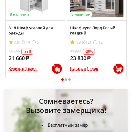
В наличии
В наличии
8.18 Шкаф угловой для
Шкаф-купе Лорд Белый
одежды
гладкий
4.9
14
5
4.8
21
12
32 490
33 600
-33%
-29%
21 660
23 830
Купить в 1 клик
Купить в 1 клик
1
2
3
Сомневаетесь?
Вызовите замерщика!
Бесплатный замер