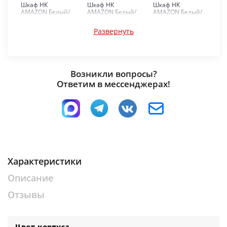
Шкаф НК
Шкаф НК
Шкаф НК
AMAZON Белый/
AMAZON Белый/
AMAZON Белый/
Белый
Сонома
Черный
Развернуть
Возникли вопросы?
Ответим в мессенджерах!
Шкаф НК
Шкаф НК
AMAZON Графит/
AMAZON
Дуб Вотан
Кашемир/
Каштан
Характеристики
Описание
Отзывы
Цвет корпуса