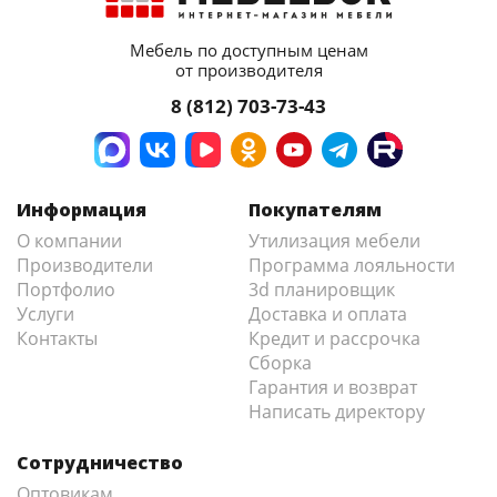
Мебель по доступным ценам
от производителя
8 (812) 703-73-43
Информация
Покупателям
О компании
Утилизация мебели
Производители
Программа лояльности
Портфолио
3d планировщик
Услуги
Доставка и оплата
Контакты
Кредит и рассрочка
Сборка
Гарантия и возврат
Написать директору
Сотрудничество
Оптовикам