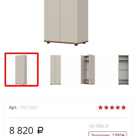
Арт.
19513067
12 700
8 820
Экономия:
3 880