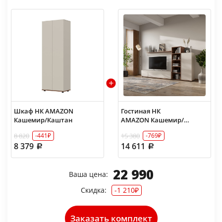
Шкаф НК AMAZON
Гостиная НК
Кашемир/Каштан
AMAZON Кашемир/
Каштан
8 820
15 380
-441₽
-769₽
8 379
14 611
22 990
Ваша цена:
Скидка:
-1 210₽
Заказать комплект