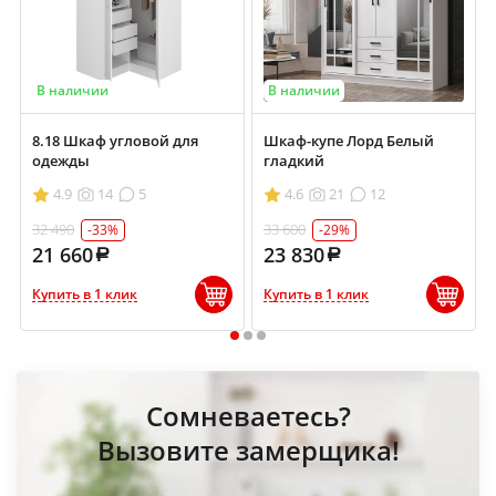
В наличии
В наличии
8.18 Шкаф угловой для
Шкаф-купе Лорд Белый
одежды
гладкий
4.9
14
5
4.6
21
12
32 490
33 600
-33%
-29%
21 660
23 830
Купить в 1 клик
Купить в 1 клик
1
2
3
Сомневаетесь?
Вызовите замерщика!