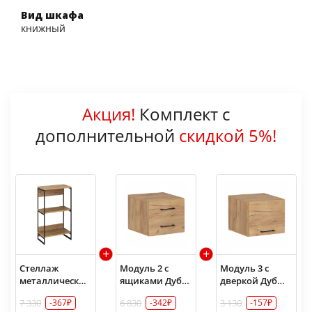
Вид шкафа
книжный
Акция!
Комплект с
дополнительной
скидкой 5%!
Стеллаж
Модуль 2 с
Модуль 3 с
металлический
ящиками Дуб
дверкой Дуб
№1 Дуб Крафт
Крафт золотой
Крафт золотой
7 330
6 830
3 130
-367₽
-342₽
-157₽
золотой