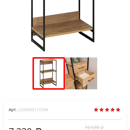
Арт.
2200000115584
10 630