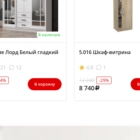
В наличии
е Лорд Белый гладкий
5.016 Шкаф-витрина
21
12
4.8
1
12 240
24%
-29%
В корзину
В
8 740