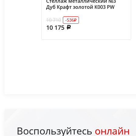
Стеллаж металлический №3
Дуб Крафт золотой К003 РW
10 710
-536₽
10 175
Воспользуйтесь
онлайн