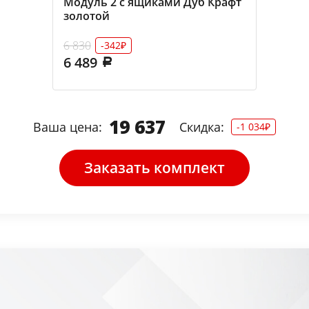
Модуль 2 с ящиками Дуб Крафт
золотой
6 830
-342₽
6 489
19 637
Ваша цена:
Скидка:
-1 034₽
Заказать комплект