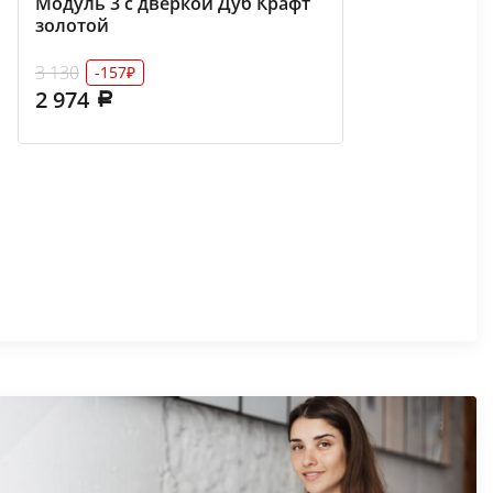
Модуль 3 с дверкой Дуб Крафт
золотой
3 130
-157₽
2 974