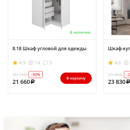
В наличии
8.18 Шкаф угловой для одежды
Шкаф-куп
4.9
14
5
4.6
30 760
31 460
-30%
-
В корзину
21 660
23 830