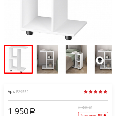
Арт.
Е29552
2 830
1 950
Экономия:
880