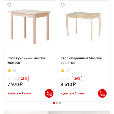
Стол кухонный массив
Стол обеденный Массив-
600х900
решётка
4.8
4.7
11 080
12 970
-28%
-26%
7 970
9 610
Купить в 1 клик
Купить в 1 клик
1
2
3