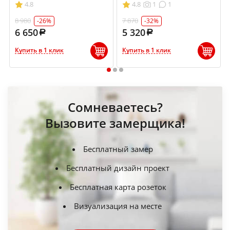
4.8
4.8
1
1
8 980
7 870
-26%
-32%
6 650
5 320
Купить в 1 клик
Купить в 1 клик
1
2
3
Сомневаетесь?
Вызовите замерщика!
Бесплатный замер
Бесплатный дизайн проект
Бесплатная карта розеток
Визуализация на месте