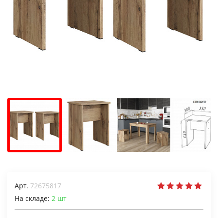
Арт.
72675817
На складе:
2
шт