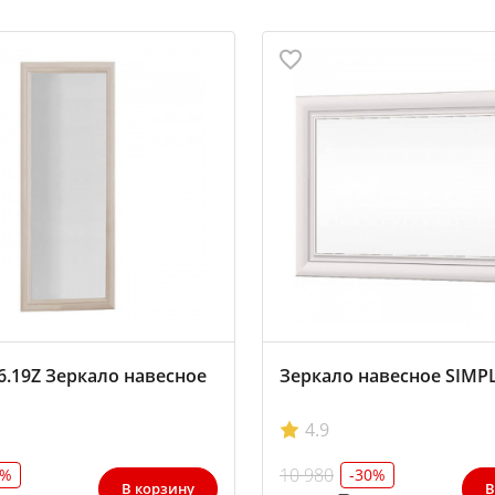
16.19Z Зеркало навесное
Зеркало навесное SIMP
4.9
10 980
2%
-30%
В корзину
В