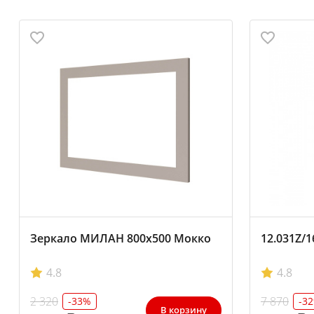
Зеркало МИЛАН 800х500 Мокко
12.031Z/
4.8
4.8
2 320
7 870
-33%
-3
В корзину