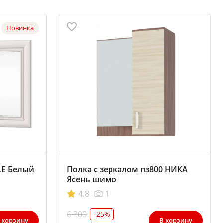
Новинка
LE Белый
Полка с зеркалом пз800 НИКА
Ясень шимо
4.8
1
6 300
-25%
 корзину
В корзину