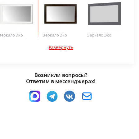
Зеркало Эко
Зеркало Эко
Зеркало Эко
Белый гладкий
Венге
Графит
Развернуть
Возникли вопросы?
Ответим в мессенджерах!
Зеркало Эко
Зеркало Эко Дуб
Ясень шимо
Вотан