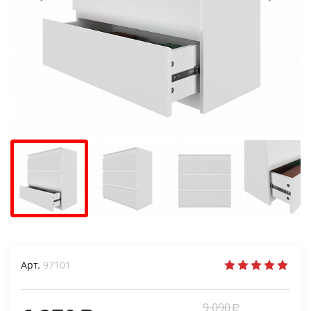
Арт.
97101
9 090