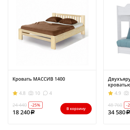
Кровать МАССИВ 1400
Двухъяру
кровать
4.8
10
4
4.9
24 440
48 760
-25%
-
В корзину
18 240
34 580