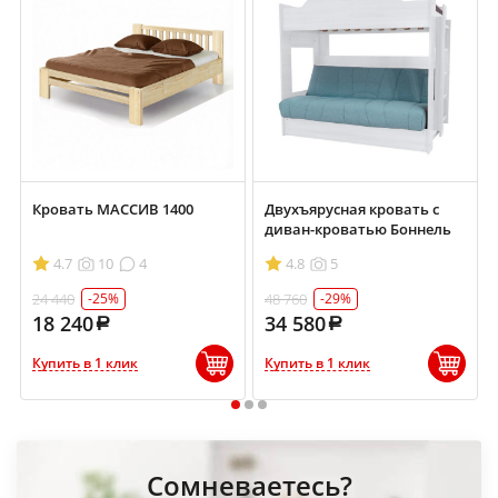
Кровать МАССИВ 1400
Двухъярусная кровать с
диван-кроватью Боннель
4.7
10
4
4.8
5
24 440
48 760
-25%
-29%
18 240
34 580
Купить в 1 клик
Купить в 1 клик
1
2
3
Сомневаетесь?