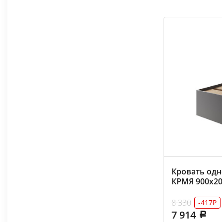
Кровать од
КРМЯ 900х20
8 330
-417₽
7 914