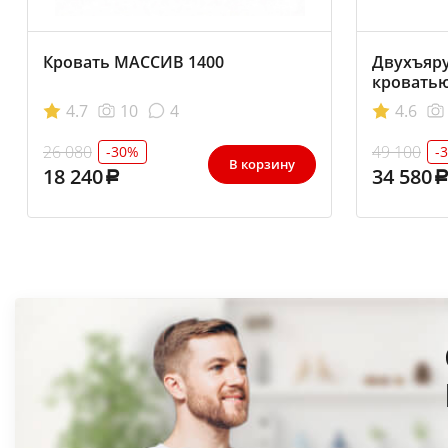
Кровать МАССИВ 1400
Двухъяру
кровать
4.7
10
4
4.6
26 080
49 100
-30%
-
В корзину
18 240
34 580