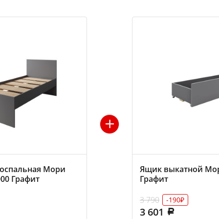
носпальная Мори
Ящик выкатной Мор
00 Графит
Графит
3 790
-190₽
3 601