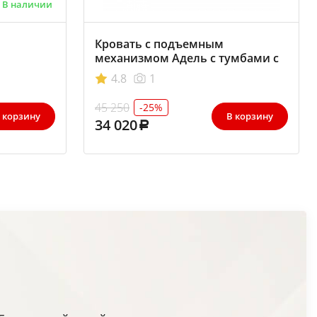
В наличии
Кровать с подъемным
механизмом Адель с тумбами с
мягким изголовьем 1600х2000
4.8
1
Венге-Лоредо
45 250
-25%
 корзину
В корзину
34 020