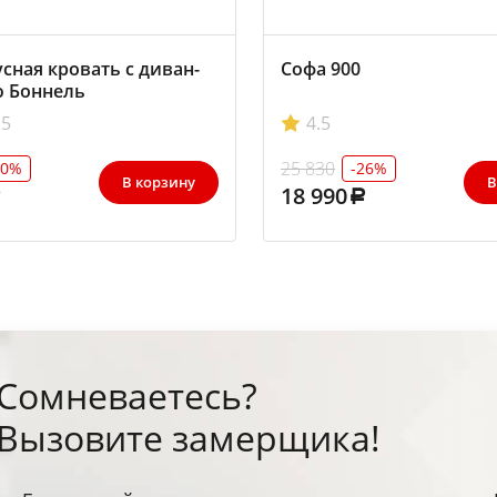
сная кровать с диван-
Софа 900
ю Боннель
5
4.5
25 830
30%
-26%
В корзину
В
18 990
Сомневаетесь?
Вызовите замерщика!