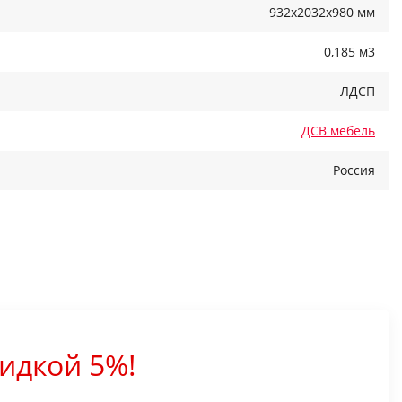
932x2032x980 мм
0,185 м3
ЛДСП
ДСВ мебель
Россия
идкой 5%!