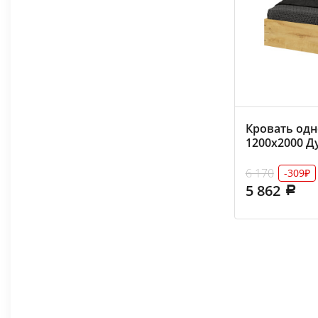
Кровать одн
1200х2000 Д
гладкий
6 170
-309₽
5 862