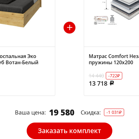
оспальная Эко
Матрас Comfort Не
уб Вотан-Белый
пружины 120х200
14 440
-722₽
13 718
19 580
Ваша цена:
Скидка:
-1 031₽
Заказать комплект