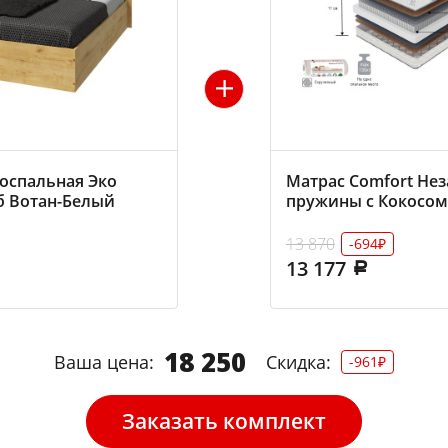
оспальная Эко
Матрас Comfort Не
б Вотан-Белый
пружины с Кокосом
13 870
-694₽
13 177
18 250
Ваша цена:
Скидка:
-961₽
Заказать комплект