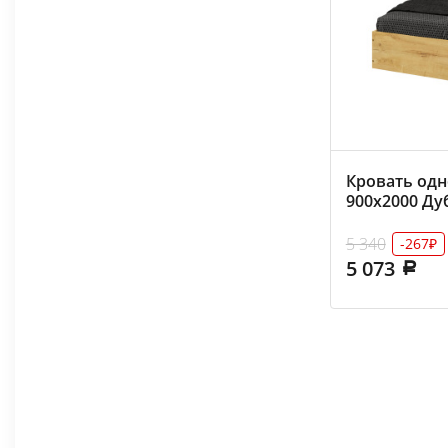
Кровать одн
900х2000 Ду
гладкий
5 340
-267₽
5 073