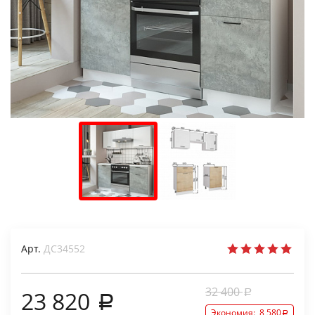
Арт.
ДС34552
32 400
23 820
Экономия:
8 580