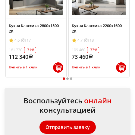
Кухня Классика 2800х1500
Кухня Классика 2200х1600
2К
2К
4.6
17
4.7
18
161 770
109 460
-31%
-33%
112 340
73 460
Купить в 1 клик
Купить в 1 клик
1
2
3
Воспользуйтесь
онлайн
консультацией
Отправить заявку