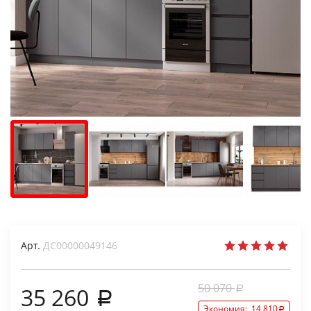
Арт.
ДС00000049146
50 070
35 260
Экономия:
14 810