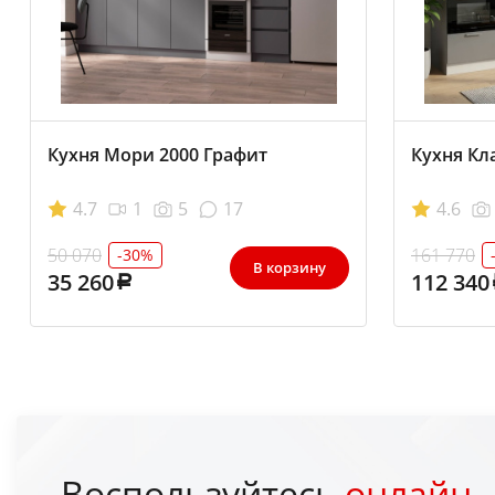
Кухня Мори 2000 Графит
Кухня Кл
4.7
1
5
17
4.6
50 070
161 770
-30%
В корзину
35 260
112 340
Воспользуйтесь
онлайн