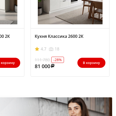
00 2К
Кухня Классика 2600 2К
4.7
18
111 780
-28%
 корзину
В корзину
81 000