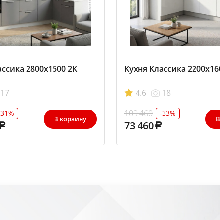
ассика 2800х1500 2К
Кухня Классика 2200х16
17
4.6
18
109 460
-31%
-33%
В корзину
В
73 460