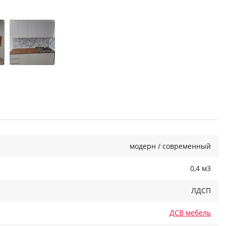
модерн / современный
0,4 м3
ЛДСП
ДСВ мебель