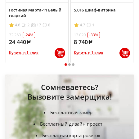
Гостиная Марта-11 Белый
5.016 Шкаф-витрина
гладкий
4.6
2
17
8
4.7
1
32 260
13 020
-24%
-33%
24 440
8 740
Купить в 1 клик
Купить в 1 клик
1
2
3
Сомневаетесь?
Вызовите замерщика!
Бесплатный замер
Бесплатный дизайн проект
Бесплатная карта розеток