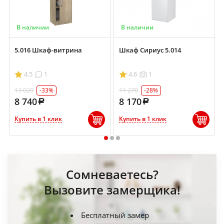
В наличии
В наличии
5.016 Шкаф-витрина
Шкаф Сириус 5.014
4.5
1
4.6
1
13 020
11 270
-33%
-28%
8 740
8 170
Купить в 1 клик
Купить в 1 клик
1
2
3
Сомневаетесь?
Вызовите замерщика!
Бесплатный замер