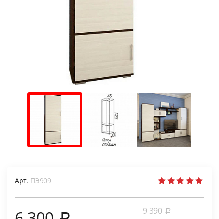
Арт.
ПЭ909
9 390
6 300