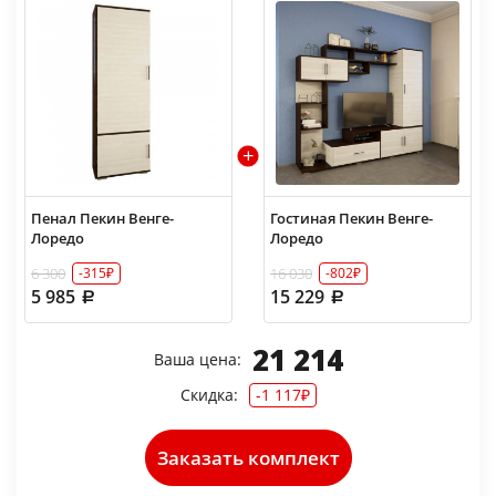
Пенал Пекин Венге-
Гостиная Пекин Венге-
Лоредо
Лоредо
6 300
16 030
-315₽
-802₽
5 985
15 229
21 214
Ваша цена:
Скидка:
-1 117₽
Заказать комплект