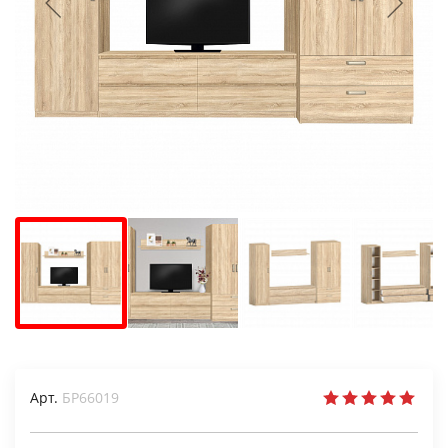
Арт.
БР66019