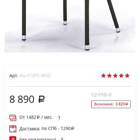
Арт.
AG-Y137C-W53
12 710
8 890
Экономия:
3 820
От
1482
/ мес.
по СПб - 1290
Доставка:
Без предоплаты!