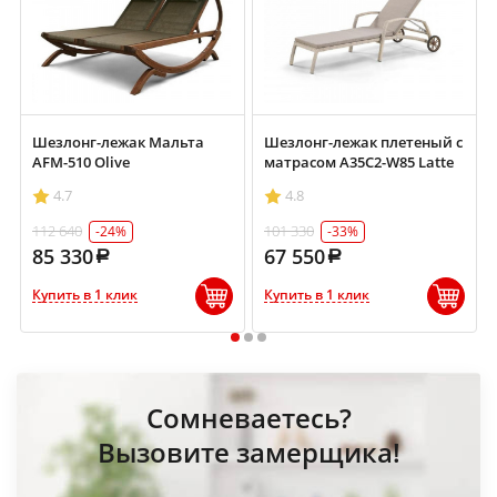
Шезлонг-лежак Мальта
Шезлонг-лежак плетеный с
AFM-510 Olive
матрасом A35C2-W85 Latte
4.7
4.8
112 640
101 330
-24%
-33%
85 330
67 550
Купить в 1 клик
Купить в 1 клик
1
2
3
Сомневаетесь?
Вызовите замерщика!