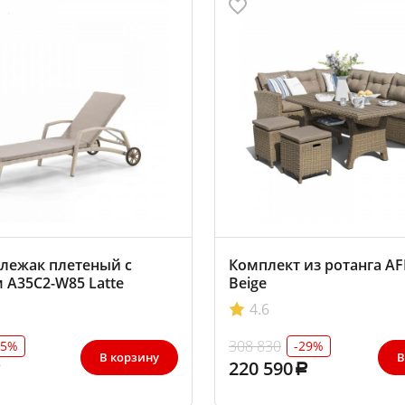
лежак плетеный с
Комплект из ротанга A
 A35C2-W85 Latte
Beige
4.6
308 830
25%
-29%
В корзину
В
220 590