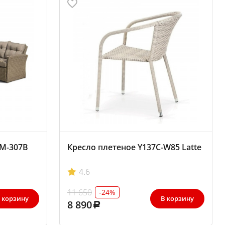
FM-307B
Кресло плетеное Y137C-W85 Latte
4.6
11 650
-24%
 корзину
В корзину
8 890