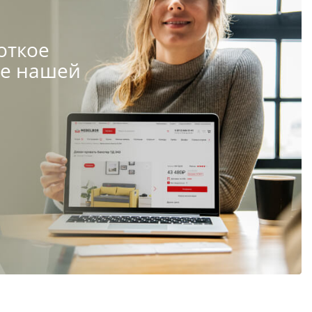
откое
те нашей