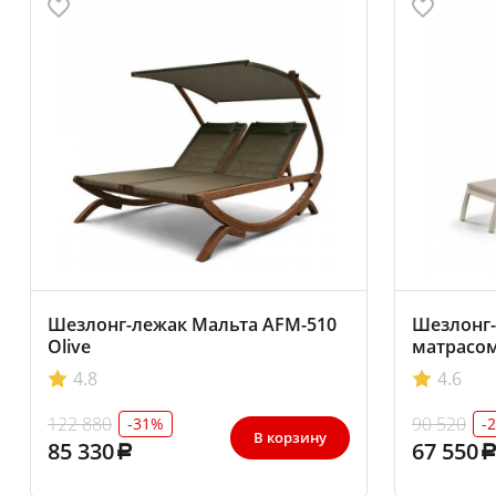
Шезлонг-лежак Мальта AFM-510
Шезлонг-
Olive
матрасом
4.8
4.6
122 880
90 520
-31%
-
В корзину
85 330
67 550