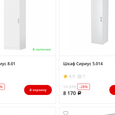
В наличии
ус 8.01
Шкаф Сириус 5.014
3
4.9
1
11 270
5%
-28%
В корзину
8 170