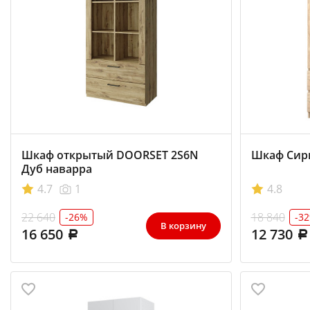
Шкаф открытый DOORSET 2S6N
Шкаф Сири
Дуб наварра
4.7
1
4.8
22 640
18 840
-26%
-3
В корзину
16 650
12 730