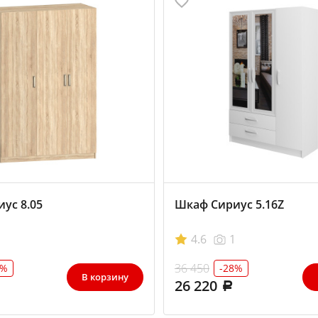
ус 8.05
Шкаф Сириус 5.16Z
4.6
1
36 450
2%
-28%
В корзину
26 220