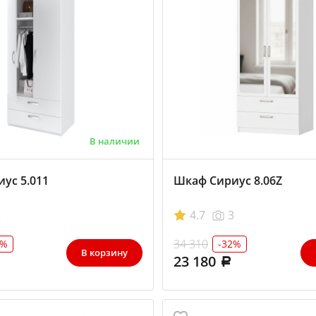
В наличии
ус 5.011
Шкаф Сириус 8.06Z
2
4.7
3
34 310
0%
-32%
В корзину
23 180