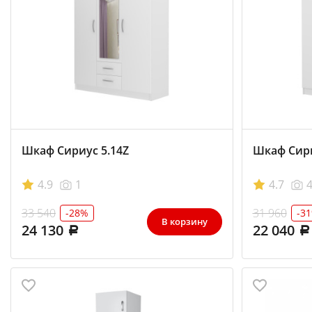
Шкаф Сириус 5.14Z
Шкаф Сири
4.9
1
4.7
33 540
31 960
-28%
-3
В корзину
24 130
22 040