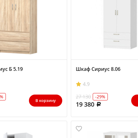
ус Б 5.19
Шкаф Сириус 8.06
4.9
27 130
2%
-29%
В корзину
19 380