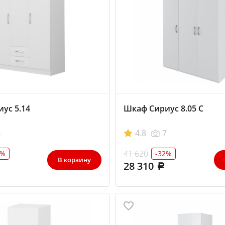
ус 5.14
Шкаф Сириус 8.05 С
4
4.8
7
41 620
1%
-32%
В корзину
28 310