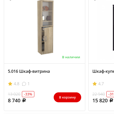
В наличии
5.016 Шкаф-витрина
Шкаф-купе
4.8
1
4.7
13 020
22 940
-33%
-3
В корзину
8 740
15 820