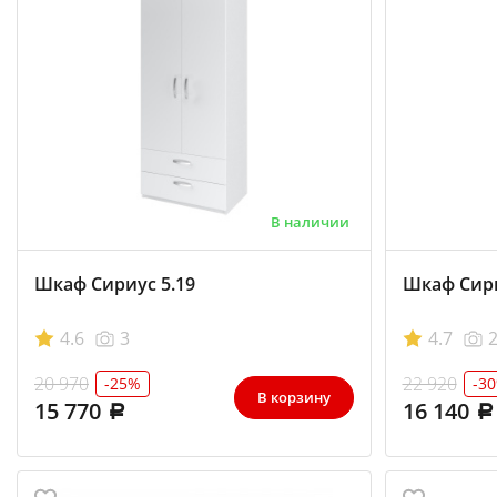
В наличии
Шкаф Сириус 5.19
Шкаф Сири
4.6
3
4.7
20 970
22 920
-25%
-3
В корзину
15 770
16 140