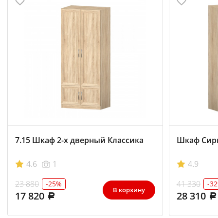
7.15 Шкаф 2-х дверный Классика
Шкаф Сири
4.6
1
4.9
23 880
41 330
-25%
-3
В корзину
17 820
28 310