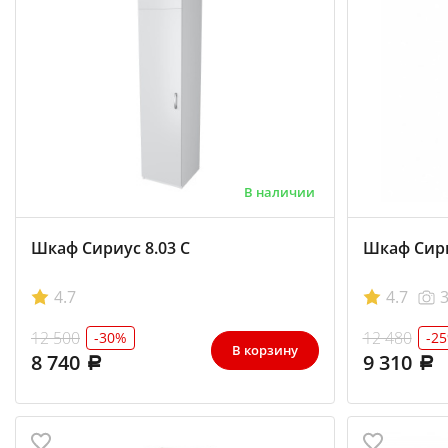
В наличии
Шкаф Сириус 8.03 С
Шкаф Сири
4.7
4.7
12 500
12 480
-30%
-2
В корзину
8 740
9 310