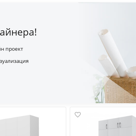
айнера!
йн проект
зуализация