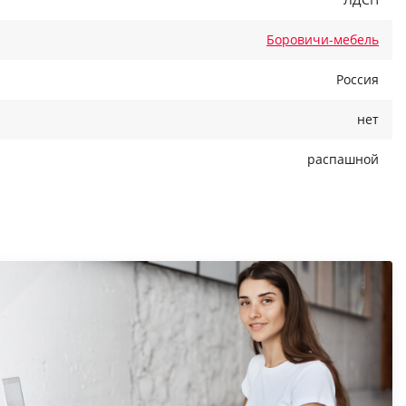
Боровичи-мебель
Россия
нет
распашной