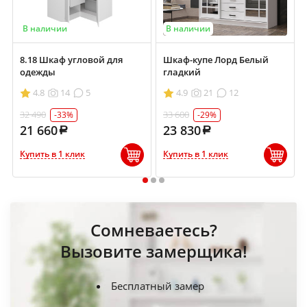
В наличии
В наличии
8.18 Шкаф угловой для
Шкаф-купе Лорд Белый
одежды
гладкий
4.8
14
5
4.9
21
12
32 490
33 600
-33%
-29%
21 660
23 830
Купить в 1 клик
Купить в 1 клик
1
2
3
Сомневаетесь?
Вызовите замерщика!
Бесплатный замер