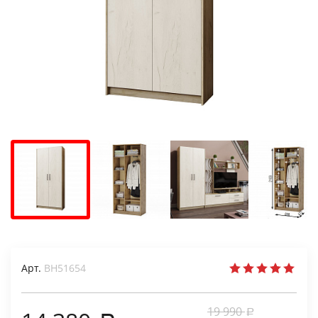
Арт.
ВН51654
19 990