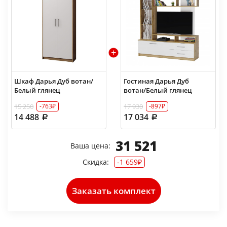
Шкаф Дарья Дуб вотан/
Гостиная Дарья Дуб
Белый глянец
вотан/Белый глянец
15 250
17 930
-763₽
-897₽
14 488
17 034
31 521
Ваша цена:
Скидка:
-1 659₽
Заказать комплект