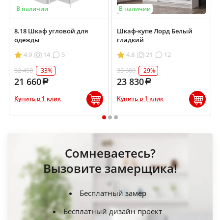
В наличии
В наличии
8.18 Шкаф угловой для
Шкаф-купе Лорд Белый
одежды
гладкий
4.9
14
5
4.8
21
12
32 490
33 600
-33%
-29%
21 660
23 830
Купить в 1 клик
Купить в 1 клик
1
2
3
Сомневаетесь?
Вызовите замерщика!
Бесплатный замер
Бесплатный дизайн проект