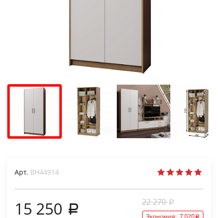
Арт.
ВН44914
22 270
15 250
Экономия:
7 020