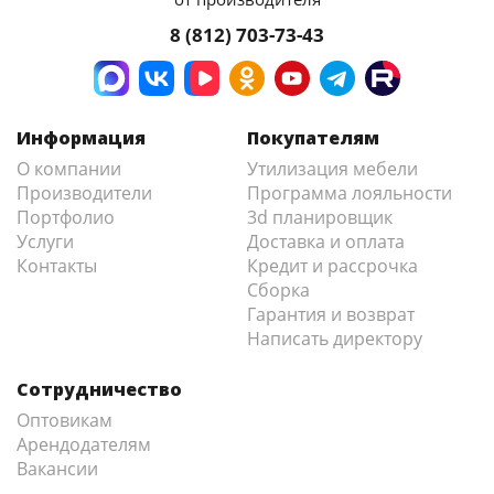
8 (812) 703-73-43
Информация
Покупателям
О компании
Утилизация мебели
Производители
Программа лояльности
Портфолио
3d планировщик
Услуги
Доставка и оплата
Контакты
Кредит и рассрочка
Сборка
Гарантия и возврат
Написать директору
Сотрудничество
Оптовикам
Арендодателям
Вакансии