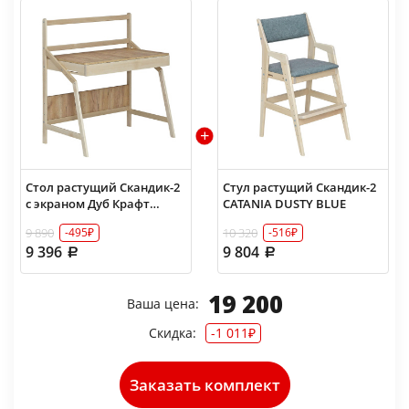
Стол растущий Скандик-2
Стул растущий Скандик-2
с экраном Дуб Крафт
CATANIA DUSTY BLUE
золотой
9 890
10 320
-495₽
-516₽
9 396
9 804
19 200
Ваша цена:
Скидка:
-1 011₽
Заказать комплект