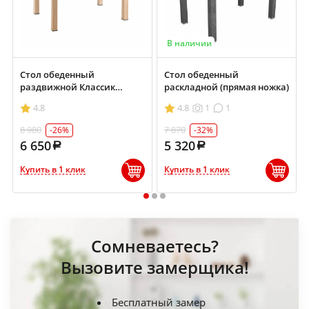
В наличии
Стол обеденный
Стол обеденный
раздвижной Классик
раскладной (прямая ножка)
700х900/1200
4.8
4.8
1
1
8 980
7 870
-26%
-32%
6 650
5 320
Купить в 1 клик
Купить в 1 клик
1
2
3
Сомневаетесь?
Вызовите замерщика!
Бесплатный замер