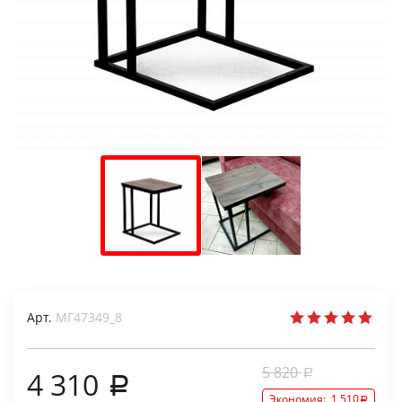
Арт.
МГ47349_8
5 820
4 310
Экономия:
1 510