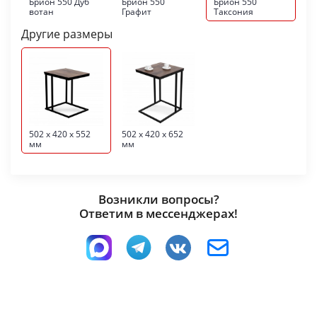
Брион 550 Дуб
Брион 550
Брион 550
вотан
Графит
Таксония
Другие размеры
502 x 420 x 552
502 x 420 x 652
мм
мм
Возникли вопросы?
Ответим в мессенджерах!